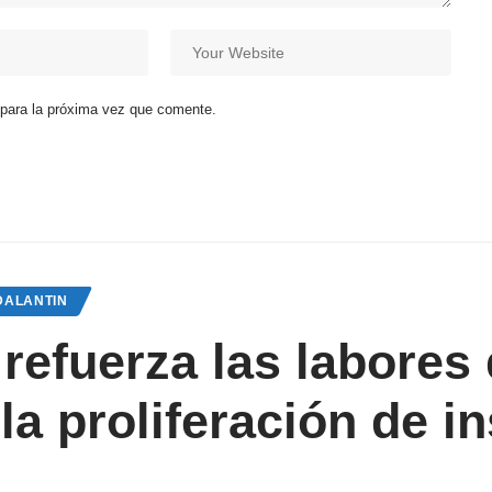
 para la próxima vez que comente.
DALANTIN
efuerza las labores 
 la proliferación de 