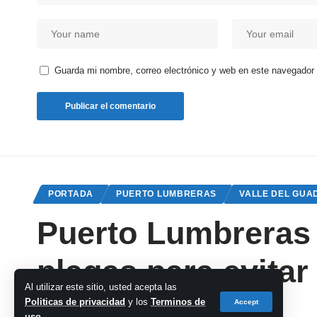
Guarda mi nombre, correo electrónico y web en este navegador
PORTADA
PUERTO LUMBRERAS
VALLE DEL GUA
Puerto Lumbreras r
plagas para evitar
Al utilizar este sitio, usted acepta las
en verano
Politicas de privacidad
y los
Terminos de
Accept
uso
.