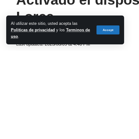
Lorca
Al utilizar este sitio, usted acepta las
Politicas de privacidad
y los
Terminos de
Accept
cadena-azul
uso
.
Last updated: 2023/08/09 at 4:46 PM