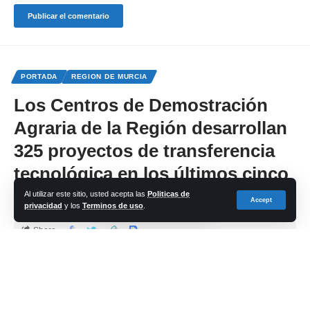
PORTADA
REGION DE MURCIA
Los Centros de Demostración
Agraria de la Región desarrollan
325 proyectos de transferencia
tecnológica en los últimos cinco
años
Al utilizar este sitio, usted acepta las
Politicas de
Accept
privacidad
y los
Terminos de uso
.
Share
cadena-azul
Last updated: 2024/08/19 at 1:33 PM