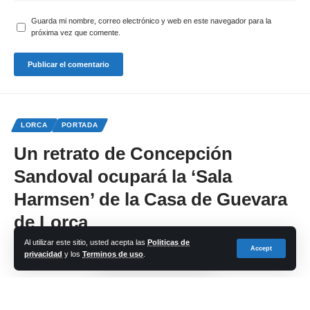
Guarda mi nombre, correo electrónico y web en este navegador para la
próxima vez que comente.
LORCA
PORTADA
Un retrato de Concepción
Sandoval ocupará la ‘Sala
Harmsen’ de la Casa de Guevara
de Lorca
Al utilizar este sitio, usted acepta las
Politicas de
Accept
privacidad
y los
Terminos de uso
.
Share
cadena-azul
Last updated: 2024/02/20 at 4:04 PM