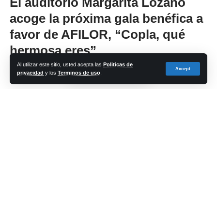
El auditorio Margarita Lozano
acoge la próxima gala benéfica a
favor de AFILOR, “Copla, qué
hermosa eres”
Al utilizar este sitio, usted acepta las
Politicas de
Accept
privacidad
y los
Terminos de uso
.
Share
cadena-azul
Last updated: 2024/02/14 at 2:28 PM