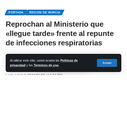
PORTADA
REGION DE MURCIA
Reprochan al Ministerio que
«llegue tarde» frente al repunte
de infecciones respiratorias
Share
Al utilizar este sitio, usted acepta las
Politicas de
Accept
privacidad
y los
Terminos de uso
.
cadena-azul
Last updated: 2024/01/08 at 6:34 PM