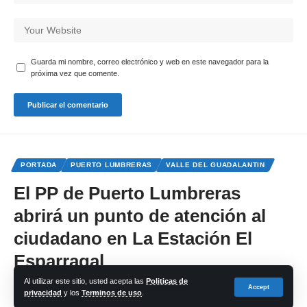
Guarda mi nombre, correo electrónico y web en este navegador para la
próxima vez que comente.
PORTADA
PUERTO LUMBRERAS
VALLE DEL GUADALANTIN
El PP de Puerto Lumbreras
abrirá un punto de atención al
ciudadano en La Estación El
Esparragal
Al utilizar este sitio, usted acepta las
Politicas de
Accept
privacidad
y los
Terminos de uso
.
Share