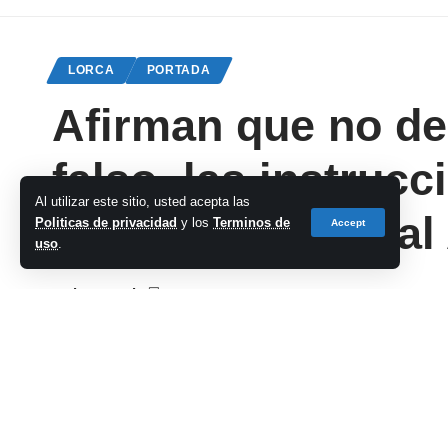
LORCA
PORTADA
Afirman que no deb
falso, las instruc
Al utilizar este sitio, usted acepta las
Turrilla y asalto a
Politicas de privacidad
y los
Terminos de
Accept
uso
.
cadena-azul
Last updated: 2023/01/25 at 2:05 PM