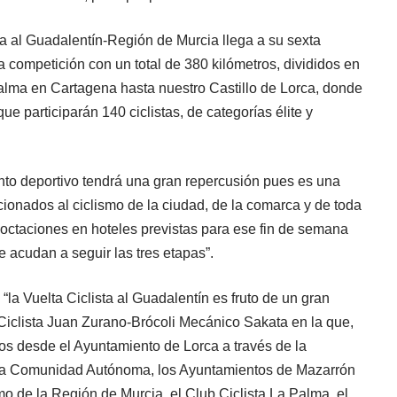
ta al Guadalentín-Región de Murcia llega a su sexta
ta competición con un total de 380 kilómetros, divididos en
Palma en Cartagena hasta nuestro Castillo de Lorca, donde
ue participarán 140 ciclistas, de categorías élite y
nto deportivo tendrá una gran repercusión pues es una
cionados al ciclismo de la ciudad, de la comarca y de toda
octaciones en hoteles previstas para ese fin de semana
ue acudan a seguir las tres etapas”.
Vuelta Ciclista al Guadalentín es fruto de un gran
 Ciclista Juan Zurano-Brócoli Mecánico Sakata en la que,
s desde el Ayuntamiento de Lorca a través de la
 la Comunidad Autónoma, los Ayuntamientos de Mazarrón
o de la Región de Murcia, el Club Ciclista La Palma, el