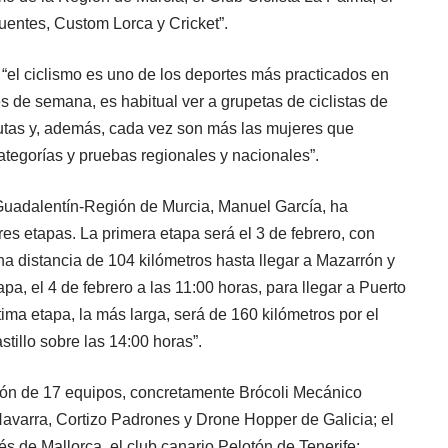
uentes, Custom Lorca y Cricket”.
 “el ciclismo es uno de los deportes más practicados en
nes de semana, es habitual ver a grupetas de ciclistas de
rutas y, además, cada vez son más las mujeres que
categorías y pruebas regionales y nacionales”.
 Guadalentín-Región de Murcia, Manuel García, ha
res etapas. La primera etapa será el 3 de febrero, con
a distancia de 104 kilómetros hasta llegar a Mazarrón y
a, el 4 de febrero a las 11:00 horas, para llegar a Puerto
tima etapa, la más larga, será de 160 kilómetros por el
tillo sobre las 14:00 horas”.
n de 17 equipos, concretamente Brócoli Mecánico
Navarra, Cortizo Padrones y Drone Hopper de Galicia; el
 de Mallorca, el club canario Pelotón de Tenerife;