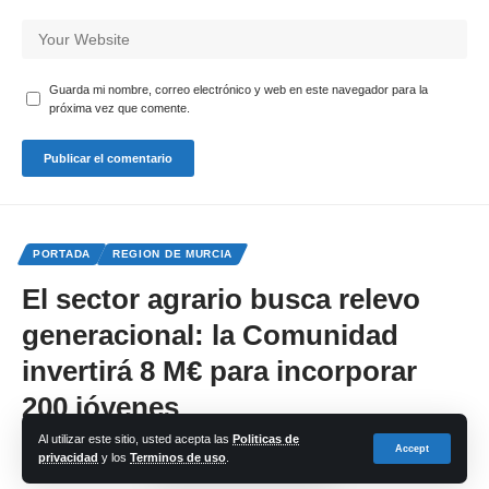
Guarda mi nombre, correo electrónico y web en este navegador para la
próxima vez que comente.
PORTADA
REGION DE MURCIA
El sector agrario busca relevo
generacional: la Comunidad
invertirá 8 M€ para incorporar
200 jóvenes
Al utilizar este sitio, usted acepta las
Politicas de
Accept
privacidad
y los
Terminos de uso
.
Share