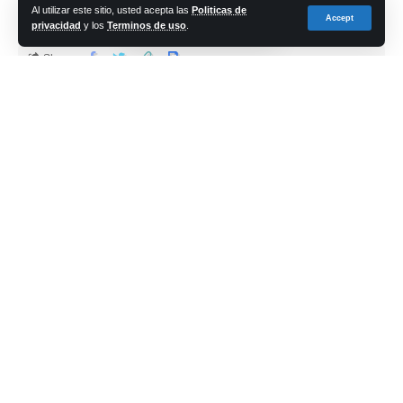
de noviembre
Al utilizar este sitio, usted acepta las
Politicas de
Accept
privacidad
y los
Terminos de uso
.
Share
cadena-azul
Last updated: 2023/11/28 at 8:46 PM