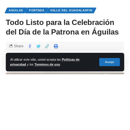
AGUILAS
PORTADA
VALLE DEL GUADALANTIN
Todo Listo para la Celebración
del Día de la Patrona en Águilas
Share
cadena-azul
Al utilizar este sitio, usted acepta las
Politicas de
Accept
privacidad
y los
Terminos de uso
.
Last updated: 2025/04/01 at 3:27 PM