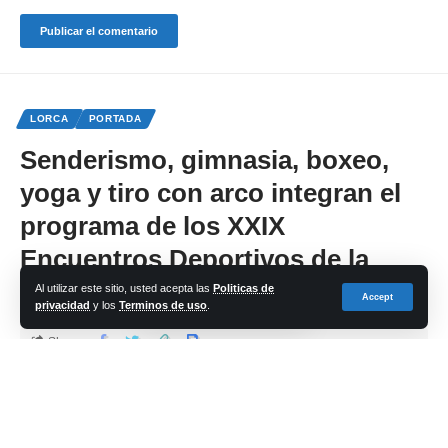
LORCA
PORTADA
Senderismo, gimnasia, boxeo,
yoga y tiro con arco integran el
programa de los XXIX
Encuentros Deportivos de la
Mujer
Al utilizar este sitio, usted acepta las
Politicas de
Accept
privacidad
y los
Terminos de uso
.
Share
cadena-azul
Last updated: 2023/04/13 at 4:29 PM