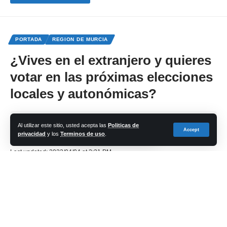
PORTADA
REGION DE MURCIA
¿Vives en el extranjero y quieres
votar en las próximas elecciones
locales y autonómicas?
Share
Al utilizar este sitio, usted acepta las
Politicas de
Accept
privacidad
y los
Terminos de uso
.
cadena-azul
Last updated: 2023/04/04 at 2:21 PM