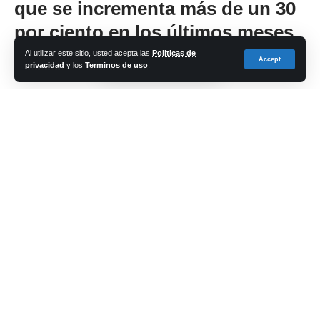
que se incrementa más de un 30
por ciento en los últimos meses
Al utilizar este sitio, usted acepta las
Politicas de
Accept
privacidad
y los
Terminos de uso
.
Share
cadena-azul
Last updated: 2025/01/21 at 2:20 PM