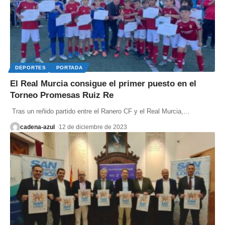
DEPORTES
PORTADA
El Real Murcia consigue el primer puesto en el
Torneo Promesas Ruiz Re
Tras un reñido partido entre el Ranero CF y el Real Murcia,
…
cadena-azul
12 de diciembre de 2023