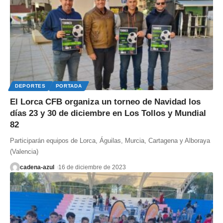
DEPORTES
PORTADA
El Lorca CFB organiza un torneo de Navidad los
días 23 y 30 de diciembre en Los Tollos y Mundial
82
Participarán equipos de Lorca, Águilas, Murcia, Cartagena y Alboraya
(Valencia)
cadena-azul
16 de diciembre de 2023