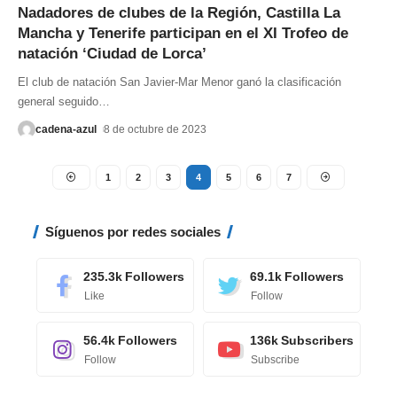
Nadadores de clubes de la Región, Castilla La
Mancha y Tenerife participan en el XI Trofeo de
natación ‘Ciudad de Lorca’
El club de natación San Javier-Mar Menor ganó la clasificación
general seguido
…
cadena-azul
8 de octubre de 2023
1
2
3
4
5
6
7
Síguenos por redes sociales
235.3k
Followers
69.1k
Followers
Like
Follow
56.4k
Followers
136k
Subscribers
Follow
Subscribe