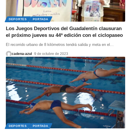
DEPORTES
PORTADA
Los Juegos Deportivos del Guadalentín clausuran
el próximo jueves su 44ª edición con el ciclopaseo
El recorrido urbano de 8 kilómetros tendrá salida y meta en el
…
cadena-azul
9 de octubre de 2023
DEPORTES
PORTADA