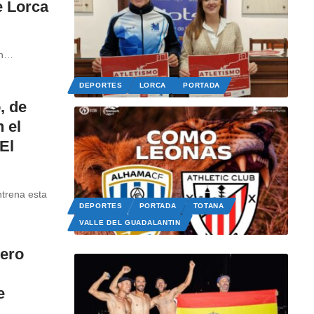
e Lorca
n
…
DEPORTES
LORCA
PORTADA
, de
 el
El
ntrena esta
DEPORTES
PORTADA
TOTANA
VALLE DEL GUADALANTIN
mero
e