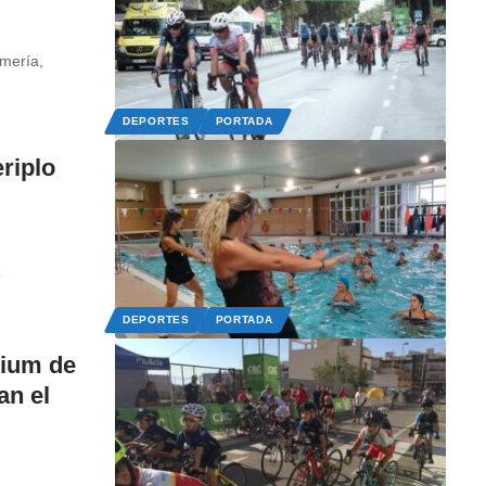
lmería,
DEPORTES
PORTADA
eriplo
…
DEPORTES
PORTADA
erium de
an el