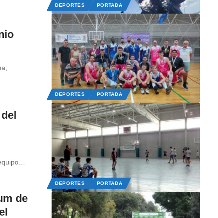
DEPORTES
PORTADA
nio
na;
DEPORTES
PORTADA
 del
equipo
…
DEPORTES
PORTADA
ium de
el