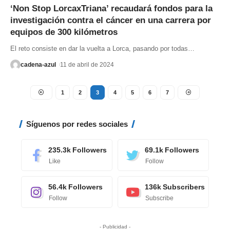
‘Non Stop LorcaxTriana’ recaudará fondos para la
investigación contra el cáncer en una carrera por
equipos de 300 kilómetros
El reto consiste en dar la vuelta a Lorca, pasando por todas
…
cadena-azul
11 de abril de 2024
1
2
3
4
5
6
7
Síguenos por redes sociales
235.3k
Followers
69.1k
Followers
Like
Follow
56.4k
Followers
136k
Subscribers
Follow
Subscribe
- Publicidad -