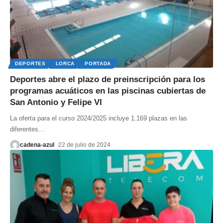
DEPORTES
LORCA
PORTADA
Deportes abre el plazo de preinscripción para los
programas acuáticos en las piscinas cubiertas de
San Antonio y Felipe VI
La oferta para el curso 2024/2025 incluye 1.169 plazas en las
diferentes
…
cadena-azul
22 de julio de 2024