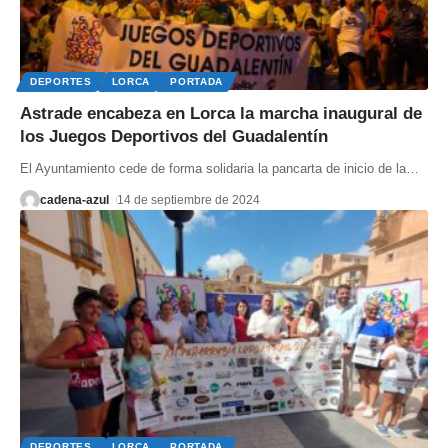
DEPORTES
LORCA
PORTADA
Astrade encabeza en Lorca la marcha inaugural de
los Juegos Deportivos del Guadalentín
El Ayuntamiento cede de forma solidaria la pancarta de inicio de la
…
cadena-azul
14 de septiembre de 2024
DEPORTES
LORCA
PORTADA