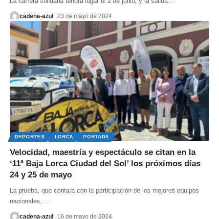
La carrera solidaria tendrá lugar el 2 de junio, y la salida
…
cadena-azul
23 de mayo de 2024
DEPORTES
LORCA
PORTADA
Velocidad, maestría y espectáculo se citan en la
‘11ª Baja Lorca Ciudad del Sol’ los próximos días
24 y 25 de mayo
La prueba, que contará con la participación de los mejores equipos
nacionales,
…
cadena-azul
16 de mayo de 2024