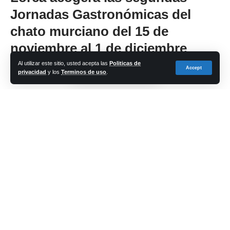
Jornadas Gastronómicas del
chato murciano del 15 de
noviembre al 1 de diciembre
Al utilizar este sitio, usted acepta las
Politicas de
Accept
privacidad
y los
Terminos de uso
.
Share
cadena-azul
Last updated: 2024/11/11 at 6:27 PM