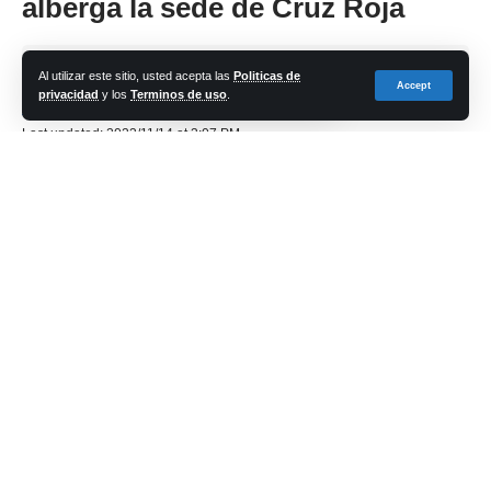
alberga la sede de Cruz Roja
Share
Al utilizar este sitio, usted acepta las
Politicas de
Accept
privacidad
y los
Terminos de uso
.
cadena-azul
Last updated: 2023/11/14 at 3:07 PM