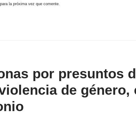
 para la próxima vez que comente.
onas por presuntos d
violencia de género, 
onio