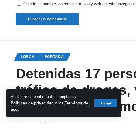
Guarda mi nombre, correo electrónico y web en este navegador
LORCA
PORTADA
Detenidas 17 pers
tráfico de drogas, 
Al utilizar este sitio, usted acepta las
sexual y el patrim
Politicas de privacidad
y los
Terminos de
Accept
uso
.
cadena-azul
Last updated: 2023/01/23 at 3:23 PM