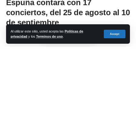
Espuña contará con 17
conciertos, del 25 de agosto al 10
de septiembre
Al utilizar este sitio, usted acepta las
Politicas de
Accept
privacidad
y los
Terminos de uso
.
Share
cadena-azul
Last updated: 2023/03/22 at 7:01 PM