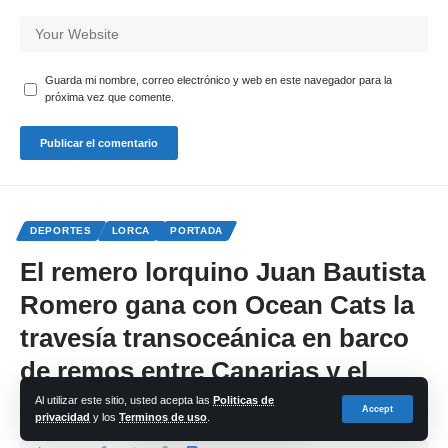
Guarda mi nombre, correo electrónico y web en este navegador para la
próxima vez que comente.
DEPORTES
LORCA
PORTADA
El remero lorquino Juan Bautista
Romero gana con Ocean Cats la
travesía transoceánica en barco
de remos entre Canarias y el
Caribe
Al utilizar este sitio, usted acepta las
Politicas de
Accept
privacidad
y los
Terminos de uso
.