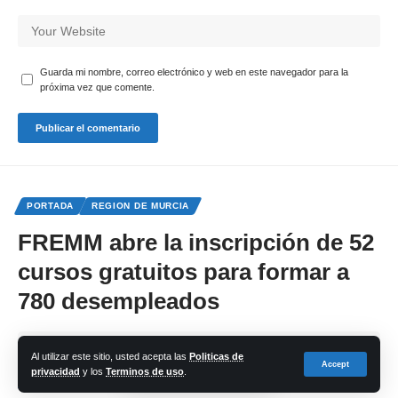
Guarda mi nombre, correo electrónico y web en este navegador para la
próxima vez que comente.
PORTADA
REGION DE MURCIA
FREMM abre la inscripción de 52
cursos gratuitos para formar a
780 desempleados
Share
Al utilizar este sitio, usted acepta las
Politicas de
Accept
privacidad
y los
Terminos de uso
.
cadena-azul