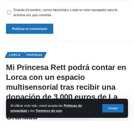
Guarda mi nombre, correo electrónico y web en este navegador para la
próxima vez que comente.
LORCA
PORTADA
Mi Princesa Rett podrá contar en
Lorca con un espacio
multisensorial tras recibir una
donación de 3.000 euros de La
Fundación Caja Rural de
Al utilizar este sitio, usted acepta las
Politicas de
Accept
privacidad
y los
Terminos de uso
.
Granada
Share