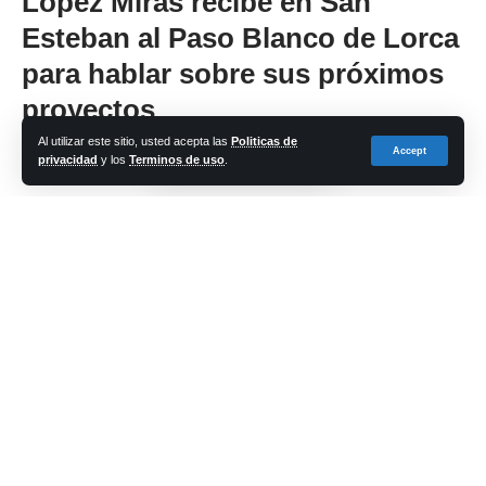
López Miras recibe en San
Esteban al Paso Blanco de Lorca
para hablar sobre sus próximos
proyectos
Al utilizar este sitio, usted acepta las
Politicas de
Accept
privacidad
y los
Terminos de uso
.
Share
cadena-azul
Last updated: 2024/01/16 at 6:13 PM