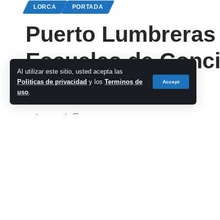
LORCA
PORTADA
Puerto Lumbreras a
Escuelas de Concil
Al utilizar este sitio, usted acepta las
septiembre
Politicas de privacidad
y los
Terminos de
Accept
uso
.
cadena-azul
Last updated: 2024/07/29 at 1:22 PM