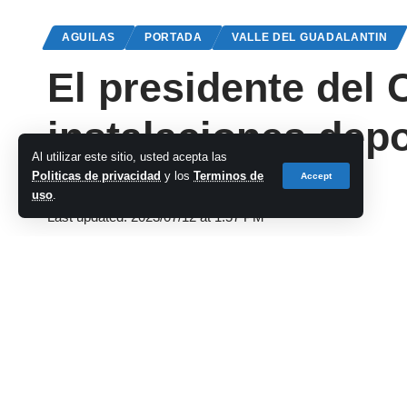
AGUILAS
PORTADA
VALLE DEL GUADALANTIN
El presidente del 
instalaciones depo
Al utilizar este sitio, usted acepta las
Politicas de privacidad
y los
Terminos de
Accept
cadena-azul
uso
.
Last updated: 2023/07/12 at 1:57 PM