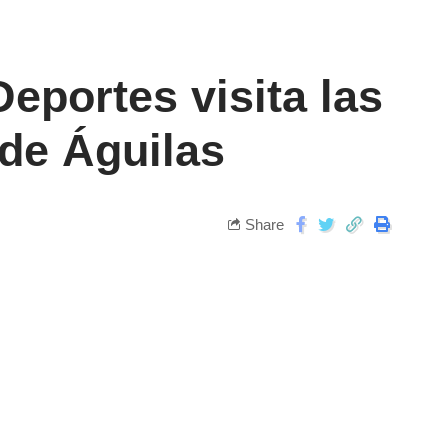
eportes visita las
 de Águilas
Share