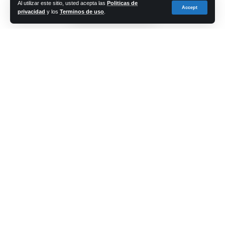
Al utilizar este sitio, usted acepta las
Politicas de
Accept
privacidad
y los
Terminos de uso
.
Share
cadena-azul
Last updated: 2023/01/11 at 3:32 PM