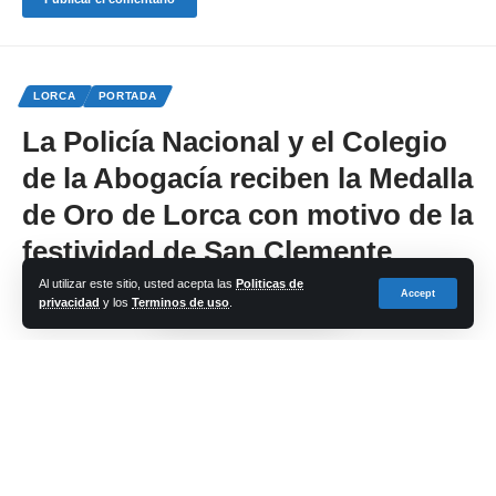
LORCA
PORTADA
La Policía Nacional y el Colegio
de la Abogacía reciben la Medalla
de Oro de Lorca con motivo de la
festividad de San Clemente
Al utilizar este sitio, usted acepta las
Politicas de
Accept
privacidad
y los
Terminos de uso
.
Share
cadena-azul
Last updated: 2024/11/21 at 10:03 PM