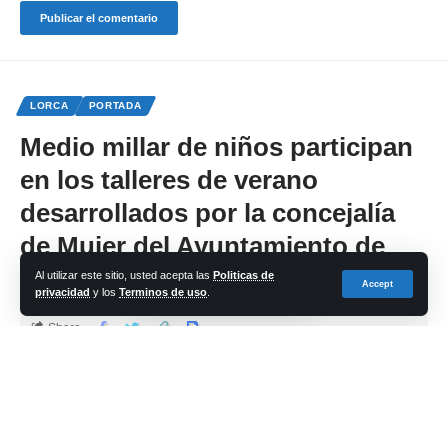
LORCA
PORTADA
Medio millar de niños participan
en los talleres de verano
desarrollados por la concejalía
de Mujer del Ayuntamiento de
Lorca
Al utilizar este sitio, usted acepta las
Politicas de
Accept
privacidad
y los
Terminos de uso
.
Share
cadena-azul
Last updated: 2024/08/29 at 1:44 PM