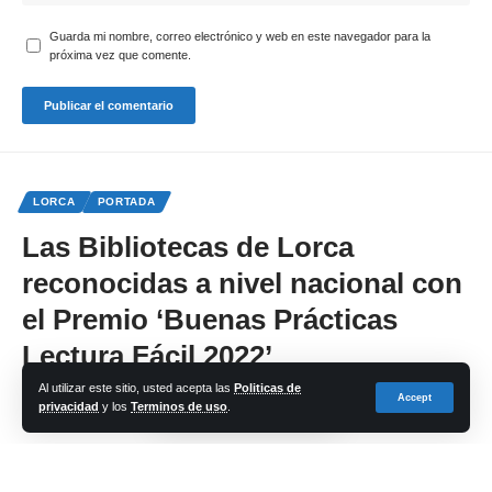
Guarda mi nombre, correo electrónico y web en este navegador para la
próxima vez que comente.
LORCA
PORTADA
Las Bibliotecas de Lorca
reconocidas a nivel nacional con
el Premio ‘Buenas Prácticas
Lectura Fácil 2022’
Al utilizar este sitio, usted acepta las
Politicas de
Accept
privacidad
y los
Terminos de uso
.
Share
cadena-azul
Last updated: 2023/01/20 at 3:43 PM