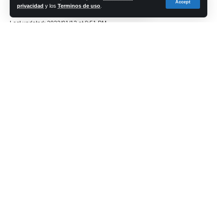
Accept
privacidad
y los
Terminos de uso
.
cadena-azul
Last updated: 2023/01/12 at 8:51 PM
El Auditorio acogerá el próximo jueves, 19 de