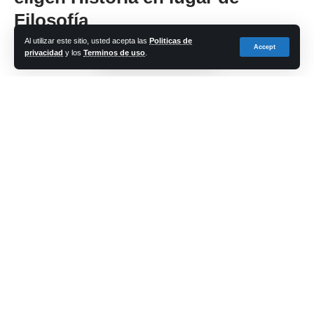
Filosofía
Al utilizar este sitio, usted acepta las
Politicas de
Accept
privacidad
y los
Terminos de uso
.
Share
cadena-azul
Last updated: 2024/06/05 at 7:09 PM
Salud mental e Inteligencia Artificial, temas de los