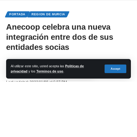
PORTADA
REGION DE MURCIA
Anecoop celebra una nueva
integración entre dos de sus
entidades socias
Share
Al utilizar este sitio, usted acepta las
Politicas de
Accept
privacidad
y los
Terminos de uso
.
cadena-azul
Last updated: 2023/11/09 at 6:37 PM