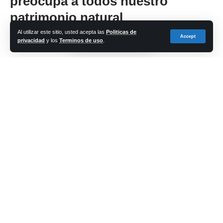
preocupa a todos nuestro
patrimonio natural
Al utilizar este sitio, usted acepta las
Politicas de
Accept
privacidad
y los
Terminos de uso
.
Share
cadena-azul
Last updated: 2023/04/13 at 4:34 PM