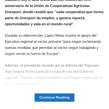
aniversario de la Unión de Cooperativas Agrícolas
Unexport, donde resaltó que “cada cooperativa que forma
parte de Unexport da empleo; y genera riqueza,
oportunidades y vida en el mundo rural”.
Durante su intervención, López Miras mostró el apoyo del
Ejecutivo regional al sector primario “para seguir reclamando
nuevas medidas que permitan al sector seguir trabajando y
seguir siendo la huerta de Europa”.
Además, el presidente recordó que la defensa del Trasvase
Tajo-Segura “forma parte de la hoja de ruta del Gobierno
regional”. “Vamos a seguir exigiendo que llegue el agua que le
corresponde al sector”, aseguró.
Unexport fue fundada en La Hoya, en Lorca, en 1999.
Continue Reading
Actualmente, está integrada por más de 1.100 agricultores y
cuenta con más de 12.000 hectáreas de producción repartidas