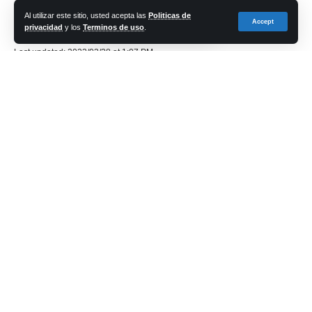
Share
Al utilizar este sitio, usted acepta las
Politicas de
Accept
privacidad
y los
Terminos de uso
.
cadena-azul
Last updated: 2023/03/28 at 1:07 PM