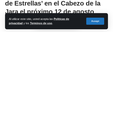
de Estrellas’ en el Cabezo de la
Jara el próximo 12 de agosto
Al utilizar este sitio, usted acepta las
Politicas de
Accept
privacidad
y los
Terminos de uso
.
Share
cadena-azul
Last updated: 2023/08/03 at 12:58 PM