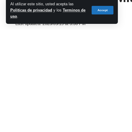
Al utilizar este sitio, usted acepta las
Politicas de privacidad
y los
Terminos de
Accept
cadena-azul
uso
.
Last updated: 2023/05/15 at 3:36 PM