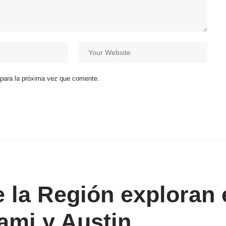
 para la próxima vez que comente.
la Región exploran 
ami y Austin