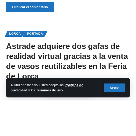
LORCA
PORTADA
Astrade adquiere dos gafas de
realidad virtual gracias a la venta
de vasos reutilizables en la Feria
de Lorca
Al utilizar este sitio, usted acepta las
Politicas de
Accept
privacidad
y los
Terminos de uso
.
Share
cadena-azul
Last updated: 2025/02/03 at 1:36 PM