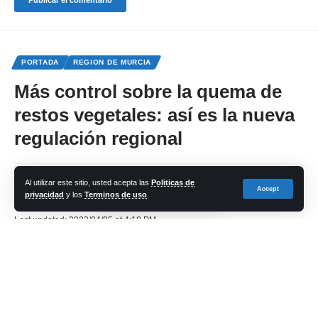
PORTADA
REGION DE MURCIA
Más control sobre la quema de
restos vegetales: así es la nueva
regulación regional
Share
Al utilizar este sitio, usted acepta las
Politicas de
Accept
privacidad
y los
Terminos de uso
.
cadena-azul
Last updated: 2023/04/05 at 4:18 PM