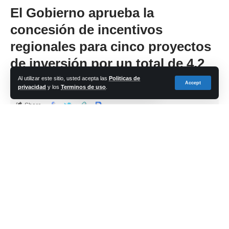
El Gobierno aprueba la
concesión de incentivos
regionales para cinco proyectos
de inversión por un total de 4,2
millones de euros
Al utilizar este sitio, usted acepta las
Politicas de
Accept
privacidad
y los
Terminos de uso
.
Share
cadena-azul
Last updated: 2023/03/15 at 1:53 PM