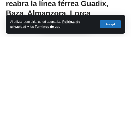
reabra la línea férrea Guadix,
Baza, Almanzora, Lorca
Al utilizar este sitio, usted acepta las
Politicas de
Accept
privacidad
y los
Terminos de uso
.
Share
cadena-azul
Last updated: 2024/10/17 at 9:04 PM