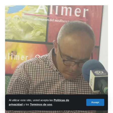
Al utilizar este sitio, usted acepta las
Politicas de
Accept
privacidad
y los
Terminos de uso
.