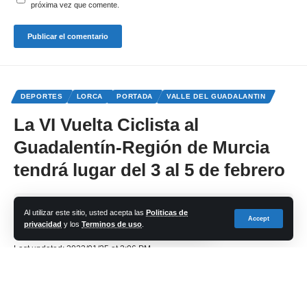
próxima vez que comente.
DEPORTES
LORCA
PORTADA
VALLE DEL GUADALANTIN
La VI Vuelta Ciclista al
Guadalentín-Región de Murcia
tendrá lugar del 3 al 5 de febrero
Share
Al utilizar este sitio, usted acepta las
Politicas de
Accept
privacidad
y los
Terminos de uso
.
cadena-azul
Last updated: 2023/01/25 at 2:06 PM