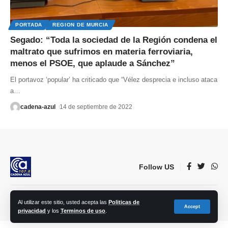
PORTADA
REGION DE MURCIA
Segado: “Toda la sociedad de la Región condena el
maltrato que sufrimos en materia ferroviaria,
menos el PSOE, que aplaude a Sánchez”
El portavoz ‘popular’ ha criticado que “Vélez desprecia e incluso ataca
a
…
cadena-azul
14 de septiembre de 2022
Follow US
© 2023 Lorca Comunicación, Radio, TV, prensa e Internet S.L. | Todos los
Al utilizar este sitio, usted acepta las
Politicas de
Accept
derechos reservados.
privacidad
y los
Terminos de uso
.