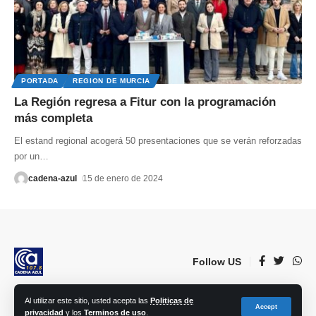
PORTADA
REGION DE MURCIA
La Región regresa a Fitur con la programación
más completa
El estand regional acogerá 50 presentaciones que se verán reforzadas
por un
…
cadena-azul
15 de enero de 2024
Follow US
Al utilizar este sitio, usted acepta las
Politicas de
© 2023 Lorca Comunicación, Radio, TV, prensa e Internet S.L. | Todos los
Accept
privacidad
y los
Terminos de uso
.