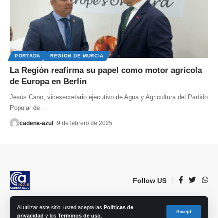
PORTADA
REGION DE MURCIA
La Región reafirma su papel como motor agrícola
de Europa en Berlín
Jesús Cano, vicesecretario ejecutivo de Agua y Agricultura del Partido
Popular de
…
cadena-azul
9 de febrero de 2025
Follow US
Al utilizar este sitio, usted acepta las
Politicas de
© 2023 Lorca Comunicación, Radio, TV, prensa e Internet S.L. | Todos los
Accept
privacidad
y los
Terminos de uso
.