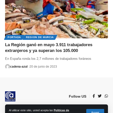
PORTADA
REGION DE MURCIA
La Región ganó en mayo 3.911 trabajadores
extranjeros y ya superan los 105.000
En España ronda los 2,7 millones de trabajadores foráneos
cadena-azul
20 de junio de 2023
Follow US
Al utilizar este sitio, usted acepta las
Politicas de
© 2023 Lorca Comunicación, Radio, TV, prensa e Internet S.L. | Todos los
Accept