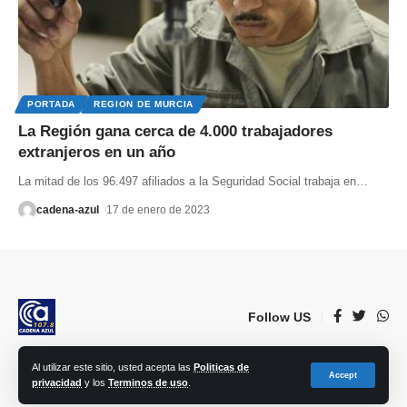
PORTADA
REGION DE MURCIA
La Región gana cerca de 4.000 trabajadores
extranjeros en un año
La mitad de los 96.497 afiliados a la Seguridad Social trabaja en
…
cadena-azul
17 de enero de 2023
Follow US
Al utilizar este sitio, usted acepta las
Politicas de
© 2023 Lorca Comunicación, Radio, TV, prensa e Internet S.L. | Todos los
Accept
privacidad
y los
Terminos de uso
.
derechos reservados.